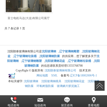
富士电机马达(大连)有限公司展厅
共 7 条记录 1 页
沈阳朗泰玻璃钢有限公司是
沈阳玻璃钢
,
辽宁玻璃钢雕塑
,
沈阳玻璃钢花
盆
,
辽宁玻璃钢垃圾桶
,
沈阳玻璃钢防腐
的供应商，想了解更多关于
沈
阳玻璃钢
,
辽宁玻璃钢雕塑
,
沈阳玻璃钢花盆
,
辽宁玻璃钢垃圾桶
,
沈阳
玻璃钢防腐
的信息请联系贲经理13555768798
CopyRight © 版权所有:
沈阳朗泰玻璃钢有限公司
技术支持:
网站地图
XML
备案号:
辽ICP备18002006号-1
本站关键字:
沈阳玻璃钢
沈阳玻璃钢模具
沈阳玻璃钢花盆
沈阳玻璃
钢防腐
环氧树脂防腐
玻璃鳞片胶泥施工
电话咨询
短信咨询
留言咨询
查看地图