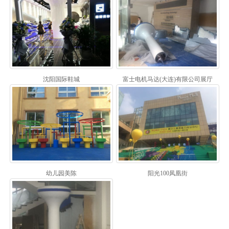
沈阳国际鞋城
富士电机马达(大连)有限公司展厅
幼儿园美陈
阳光100凤凰街