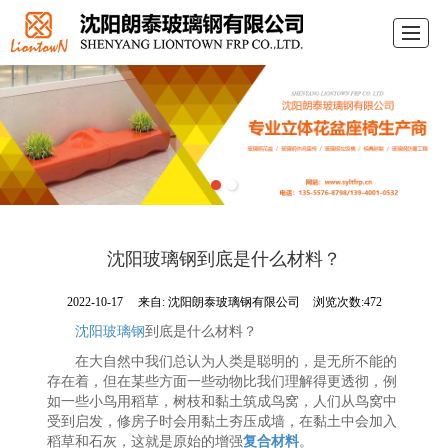
首页
关于朗泰
产品展示
案例展示
企业资质
行业动态
联系我们
LBS
沈阳玻璃钢到底是什么材料？
2022-10-17
来自:
沈阳朗泰玻璃钢有限公司
浏览次数:472
沈阳玻璃钢
到底是什么材料？
在大自然中我们总认为人类是聪明的，是无所不能的
存在着，但在某些方面一些动物比我们理解得更透彻，例
如一些小鸟用稻草，树枝和黏土筑成鸟窝，人们从鸟窝中
受到启发，修房子时会用黏土夯压成墙，在黏土中会加入
稻草和石灰，这就是原始的增强
复合材料
。