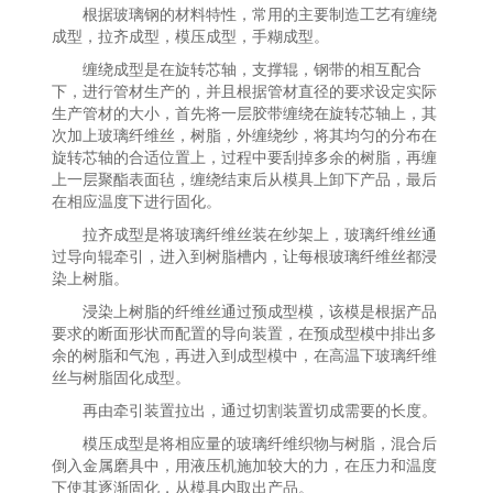
根据玻璃钢的材料特性，常用的主要制造工艺有缠绕
成型，拉齐成型，模压成型，手糊成型。
缠绕成型是在旋转芯轴，支撑辊，钢带的相互配合
下，进行管材生产的，并且根据管材直径的要求设定实际
生产管材的大小，首先将一层胶带缠绕在旋转芯轴上，其
次加上玻璃纤维丝，树脂，外缠绕纱，将其均匀的分布在
旋转芯轴的合适位置上，过程中要刮掉多余的树脂，再缠
上一层聚酯表面毡，缠绕结束后从模具上卸下产品，最后
在相应温度下进行固化。
拉齐成型是将玻璃纤维丝装在纱架上，玻璃纤维丝通
过导向辊牵引，进入到树脂槽内，让每根玻璃纤维丝都浸
染上树脂。
浸染上树脂的纤维丝通过预成型模，该模是根据产品
要求的断面形状而配置的导向装置，在预成型模中排出多
余的树脂和气泡，再进入到成型模中，在高温下玻璃纤维
丝与树脂固化成型。
再由牵引装置拉出，通过切割装置切成需要的长度。
模压成型是将相应量的玻璃纤维织物与树脂，混合后
倒入金属磨具中，用液压机施加较大的力，在压力和温度
下使其逐渐固化，从模具内取出产品。