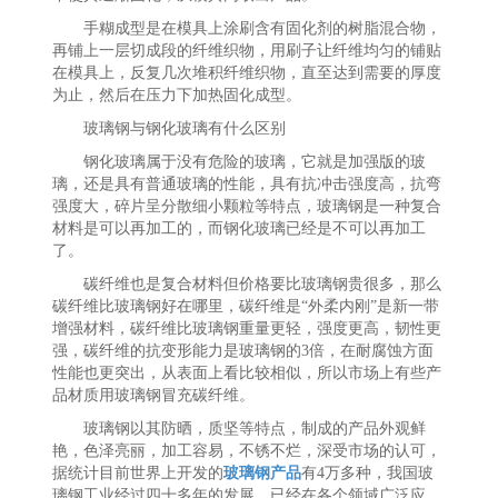
手糊成型是在模具上涂刷含有固化剂的树脂混合物，
再铺上一层切成段的纤维织物，用刷子让纤维均匀的铺贴
在模具上，反复几次堆积纤维织物，直至达到需要的厚度
为止，然后在压力下加热固化成型。
玻璃钢与钢化玻璃有什么区别
钢化玻璃属于没有危险的玻璃，它就是加强版的玻
璃，还是具有普通玻璃的性能，具有抗冲击强度高，抗弯
强度大，碎片呈分散细小颗粒等特点，玻璃钢是一种复合
材料是可以再加工的，而钢化玻璃已经是不可以再加工
了。
碳纤维也是复合材料但价格要比玻璃钢贵很多，那么
碳纤维比玻璃钢好在哪里，碳纤维是“外柔内刚”是新一带
增强材料，碳纤维比玻璃钢重量更轻，强度更高，韧性更
强，碳纤维的抗变形能力是玻璃钢的3倍，在耐腐蚀方面
性能也更突出，从表面上看比较相似，所以市场上有些产
品材质用玻璃钢冒充碳纤维。
玻璃钢以其防晒，质坚等特点，制成的产品外观鲜
艳，色泽亮丽，加工容易，不锈不烂，深受市场的认可，
据统计目前世界上开发的
玻璃钢产品
有4万多种，我国玻
璃钢工业经过四十多年的发展，已经在各个领域广泛应