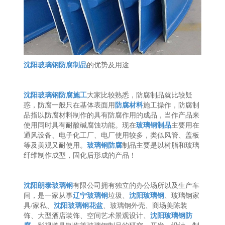
沈阳玻璃钢防腐制品
的优势及用途
沈阳玻璃钢防腐施工
大家比较熟悉，防腐制品就比较疑
惑，防腐一般只在基体表面用
防腐材料
施工操作，防腐制
品指以防腐材料制作的具有防腐作用的成品，当作产品来
使用同时具有耐酸碱腐蚀功能。现在
玻璃钢制品
主要用在
通风设备、电子化工厂、电厂使用较多，类似风管、盖板
等及美观又耐使用。
玻璃钢防腐
制品主要是以树脂和玻璃
纤维制作成型，固化后形成的产品！
沈阳朗泰玻璃钢
有限公司拥有独立的办公场所以及生产车
间，是一家从事
辽宁玻璃钢
垃圾、
沈阳玻璃钢
、玻璃钢家
具/家私、
沈阳玻璃钢花盆
、玻璃钢外壳、商场美陈装
饰、大型酒店装饰、空间艺术景观设计、
沈阳玻璃钢防