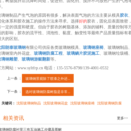
泡，树脂搅拌后沉降时间短，促进剂、固化剂、搅拌不均放热产生的气泡
等。
玻璃钢制品产生气泡的原因有很多，解决表面气泡的方法主要从模具
胶衣
固化体系和胶衣施工的操作方法来寻求。选择
好的
胶衣，固化后表面致密
有一定的强度和硬度。但由于胶衣的树脂基体、添加的辅料、质量控制等
面的影响，胶衣的流平性、消泡性、黏度、触变性等最终产品质量指标有
很大的区别。
沈阳朗泰玻璃钢
有限公司供应各类玻璃钢模具、
玻璃钢座椅
、玻璃钢制品
玻璃钢室内外花盆、
玻璃钢防腐工程
、
玻璃鳞片胶泥施工
、玻璃钢垃圾桶
玻璃钢雕塑
、
玻璃钢游艇翻新
等。
方网站：www.syltfrp.cn 电话：135-5576-8798/139-4001-0532
上一条 ：
玻璃钢景观除了喷漆之外还...
下一条 ：
选对玻璃钢防腐树脂是非常...
关键词：
沈阳玻璃钢制品
沈阳玻璃钢花盆
沈阳玻璃钢座椅
沈阳玻璃钢防腐
相关资讯
更多>>
玻璃钢防腐衬里三布五油施工步骤及图解