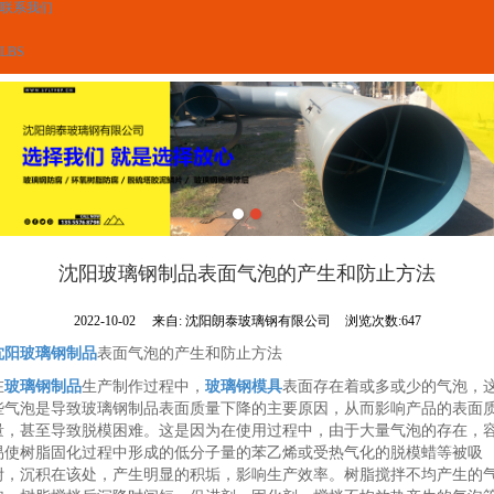
联系我们
LBS
沈阳玻璃钢制品表面气泡的产生和防止方法
2022-10-02
来自:
沈阳朗泰玻璃钢有限公司
浏览次数:647
沈阳玻璃钢制品
表面气泡的产生和防止方法
在
玻璃钢制品
生产制作过程中，
玻璃钢模具
表面存在着或多或少的气泡，
些气泡是导致玻璃钢制品表面质量下降的主要原因，从而影响产品的表面
量，甚至导致脱模困难。这是因为在使用过程中，由于大量气泡的存在，
易使树脂固化过程中形成的低分子量的苯乙烯或受热气化的脱模蜡等被吸
附，沉积在该处，产生明显的积垢，影响生产效率。树脂搅拌不均产生的