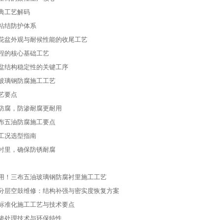
典工艺解码
粘结防护体系
花盆外观与耐候性能的收尾工艺
程的核心基础工艺
盆结构稳定性的关键工序
玻璃钢防腐施工工艺
艺要点
防腐，防渗耐腐更耐用
布五油防腐施工要点
工况选型指南
衬里，确保防锈耐腐
用！三布五油玻璃钢防腐衬里施工工艺
分层空鼓维修：结构补强与密实度恢复方案
标准化施工工艺与技术要点
渗处理技术与环保特性