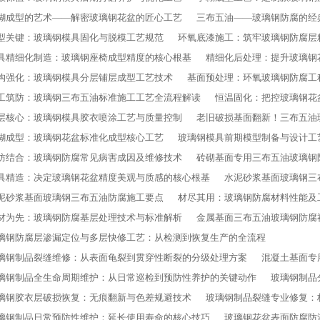
糊成型的艺术——解密玻璃钢花盆的匠心工艺
三布五油——玻璃钢防腐的经
型关键：玻璃钢模具固化与脱模工艺规范
环氧底漆施工：筑牢玻璃钢防腐层
具精细化制造：玻璃钢座椅成型精度的核心根基
精细化后处理：提升玻璃钢
构强化：玻璃钢模具分层铺层成型工艺技术
基面预处理：环氧玻璃钢防腐工
工筑防：玻璃钢三布五油标准施工工艺全流程解读
恒温固化：把控玻璃钢花
层核心：玻璃钢模具胶衣喷涂工艺与质量控制
老旧破损基面翻新！三布五油
糊成型：玻璃钢花盆标准化成型核心工艺
玻璃钢模具前期模型制备与设计工
防结合：玻璃钢防腐常见病害成因及维修技术
砖砌基面专用三布五油玻璃钢
具精造：决定玻璃钢花盆精度美观与质感的核心根基
水泥砂浆基面玻璃钢三
泥砂浆基面玻璃钢三布五油防腐施工要点
材尽其用：玻璃钢防腐材料性能及
材为先：玻璃钢防腐基层处理技术与标准解析
金属基面三布五油玻璃钢防腐
璃钢防腐层渗漏定位与多层快修工艺：从检测到恢复生产的全流程
璃钢制品裂缝维修：从表面龟裂到贯穿性断裂的分级处理方案
混凝土基面专
璃钢制品全生命周期维护：从日常巡检到预防性养护的关键动作
玻璃钢制品
璃钢胶衣层破损恢复：无痕翻新与色差规避技术
玻璃钢制品裂缝专业修复：
璃钢制品日常预防性维护：延长使用寿命的核心技巧
玻璃钢花盆表面防腐防