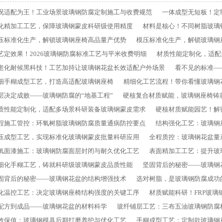
况适配为王！工业场景玻璃钢防腐定制施工与收费规范
一体成型无短板！定
化精加工工艺，保障玻璃钢蒙皮科研级使用精度
材料是核心！不同树脂玻璃
压标准化生产，解锁玻璃钢座椅高品量产优势
模压标准化生产，解锁玻璃钢
艺定效果！2026玻璃钢防腐标准工艺与平米收费明细
材质性能定制化，适配
老化耐候黑科技！工艺加持让玻璃钢花盆长效适配户外场景
看不见的标准—
细手糊成型工艺，打造高适配玻璃钢座椅
精细化工艺流程！带你看懂玻璃钢
层决定成败——玻璃钢防腐的“地基工程”
硬核复合材质赋能，玻璃钢座椅铸
质性能定制化，适配多场景科研装备玻璃钢蒙皮需求
硬核材质赋能园艺！解
程施工管控：环氧树脂玻璃钢防腐质量通病防控要点
结构强化工艺：玻璃钢
压成型工艺，实现标准化玻璃钢蒙皮批量科研应用
全程质控：玻璃钢花盆量
氧面漆施工：玻璃钢防腐面层封闭与耐久优化工艺
表面精加工工艺：提升玻
细化手糊工艺，铸就科研级玻璃钢蒙皮品质性能
坚固背后的秘密——玻璃钢
固背后的秘密——玻璃钢花盆的结构增强技术
选对树脂，是玻璃钢防腐成功
化温控工艺：决定玻璃钢座椅结构强度的关键工序
材质赋能科研！FRP玻
配方到成品——玻璃钢花盆的材料科学
玻纤铺层工艺：三布五油玻璃钢防腐
效保值：玻璃钢模具后期打磨养护与优化工艺
手糊成型工艺：定制款玻璃钢