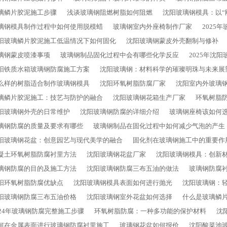
璃鳞片胶泥施工步骤
浅谈玻璃钢阻燃树脂如何阻燃
沈阳玻璃钢模具：以“
璃钢模具制作过程中如何使用脱模蜡
玻璃钢室内外座椅制作厂家
2025
阳玻璃鳞片胶泥施工低温情况下如何固化
沈阳玻璃钢蒙皮外壳翻制与修补
璃钢蒙皮喷漆事项
玻璃钢制品固化过程中会有哪些化学反应
2025年沈
阳铁质水箱玻璃钢防腐施工方案
沈阳玻璃钢：材料科学的璀璨明珠与未来展
么样的树脂适合制作玻璃钢模具
沈阳环氧树脂防腐厂家
沈阳室内外玻璃
璃鳞片胶泥施工：技艺与防护的融合
沈阳玻璃钢花箱生产厂家
环氧树脂
阳玻璃钢外壳的日常维护
沈阳玻璃钢防腐的详细介绍
玻璃钢座椅该如何
璃钢防腐的质量及要求有哪些
玻璃钢制品在固化过程中如何减少气泡的产生
阳玻璃钢花盆：创意园艺与现代美学的融合
固化剂在玻璃钢施工中的重要作
凝土环氧树脂防腐衬里方法
沈阳玻璃钢花盆厂家
沈阳玻璃钢模具：创新
璃钢防腐的目的及施工方法
沈阳玻璃钢防腐三布五油的做法
玻璃钢防腐
阳环氧树脂防腐优缺点
沈阳玻璃钢模具表面如何进行抛光
沈阳玻璃钢：
阳玻璃钢防腐三布五油价格
沈阳玻璃钢室外花盆如何选择
什么是玻璃鳞
024年玻璃钢防腐完整施工步骤
环氧树脂防腐：一种多功能的保护材料
沈
何在金属表面进行玻璃钢防腐衬里施工
玻璃钢花盆如何报价
沈阳酸菜池