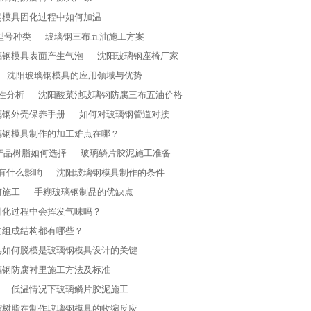
钢模具固化过程中如何加温
型号种类
玻璃钢三布五油施工方案
璃钢模具表面产生气泡
沈阳玻璃钢座椅厂家
沈阳玻璃钢模具的应用领域与优势
性分析
沈阳酸菜池玻璃钢防腐三布五油价格
璃钢外壳保养手册
如何对玻璃钢管道对接
璃钢模具制作的加工难点在哪？
产品树脂如何选择
玻璃鳞片胶泥施工准备
有什么影响
沈阳玻璃钢模具制作的条件
何施工
手糊玻璃钢制品的优缺点
固化过程中会挥发气味吗？
的组成结构都有哪些？
具如何脱模是玻璃钢模具设计的关键
璃钢防腐衬里施工方法及标准
低温情况下玻璃鳞片胶泥施工
缩树脂在制作玻璃钢模具的收缩反应