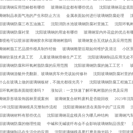
阳玻璃钢应用范畴都有哪些
玻璃钢花盆都有哪些优点
沈阳玻璃钢花盆底
璃钢制品表面气泡的产生和防止方法
金属表面如何进行玻璃钢防腐处理
阳玻璃钢防腐三布五油施工
沈阳消防水池玻璃钢防腐衬里施工
沈阳环氧
阳玻璃钢防腐衬里
沈阳玻璃钢的用途有哪些
玻璃钢室内外花盆的优点有
漆喷枪可以喷涂玻璃钢胶衣和玻璃钢树脂吗
玻璃钢复合瓦优缺点及应用范围
璃钢树脂工艺品摆件模具制作经验
玻璃钢雕塑后期如何维护及清洁
小区
璃钢软装技术及工艺
儿童玻璃钢滑梯生产工艺
沈阳玻璃钢制品应用无处
阳玻璃钢防腐和环氧树脂防腐的应用范围
沈阳玻璃钢防腐的施工工艺！
阳玻璃钢游艇外壳翻新、玻璃钢房车外壳该如何修补
沈阳玻璃钢防腐衬里的
什么在玻璃上做的玻璃钢板材，不抛光都很光亮？
沈阳玻璃钢防腐工程施工
阳环氧树脂表面能喷漆吗？
涨知识：一文快速了解环氧树脂的分类及应用
璃钢异形墙装饰园林景观案例
玻璃钢复合材料废料是否能回收
2023年
023年沈阳玻璃钢模具完整制作流程
沈阳玻璃钢材质在美陈中的广泛应用
阳玻璃钢材料有那些优点
沈阳玻璃钢花盆模具分为哪几种结构
玻璃钢汽
阳玻璃钢防腐的物理性能
中碱和无碱玻纤布会不会影响玻璃钢制品强度?
阳玻璃钢​制品在生活中的应用
沈阳玻璃钢模具要打磨并抛光吗？
沈阳玻