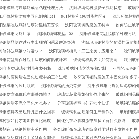
璃钢模具与玻璃钢成品粘连处理方法
沈阳玻璃钢树脂腻子流动状态
玻璃
阳环氧树脂防腐中固化剂的比例
901树脂和196树脂的区别
沈阳环氧树脂
阳酸菜池玻璃钢防腐衬里施工要求
沈阳玻璃钢防腐施工特点
如何防止玻
阳玻璃钢防腐厂家
沈阳玻璃钢花盆厂家
沈阳玻璃钢花盆脱模的处理方法
璃钢制品制作过程中出现的问题及解决办法
沈阳玻璃钢树脂的耐温性及耐燃
何修补玻璃钢水箱漏水？
沈阳玻璃钢模具：工艺之美，应用之广
沈阳玻
璃钢花盆制作过程中应该如何贴玻纤布
玻璃钢模具表面如何提高
沈阳玻
024年各类玻璃钢树脂价格分析
沈阳玻璃钢花盆选择和定制
不同的玻璃钢
璃钢防腐树脂在固化过程中的三个过程
冬季玻璃钢防腐施工中固化剂加多了
阳玻璃钢的应用领域
沈阳玻璃钢的历史背景
沈阳玻璃钢防腐衬里冬季如
璃钢防腐都体现在哪些领域？
玻璃钢花盆是如何制作出来的
玻璃钢制品
璃钢树脂不完全固化怎么办？
分享玻璃钢室内外花盆小知识
玻璃钢防腐
璃钢模具表出现针孔是什么回事
玻璃钢制品是如何生产制作的
玻璃钢模
氧树脂如何才能加快固化速度
固化剂在环氧树脂中加多了有什么影响
玻
燃剂在玻璃钢树脂中的作用
各类玻纤布在玻璃钢防腐衬里过程中发挥的作用
氧树脂防腐过程中的缺点有哪些
玻璃钢模具好坏对产品有什么影响
零收