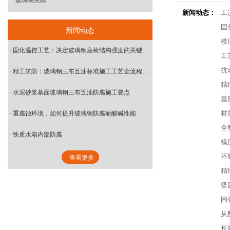
玻璃钢美陈
新闻动态：
工
固
新闻动态
模
固化温控工艺：决定玻璃钢座椅结构强度的关键工序
工
抗
精工筑防：玻璃钢三布五油标准施工工艺全流程解读
精
水泥砂浆基面玻璃钢三布五油防腐施工要点
基
材
重腐蚀环境，如何提升玻璃钢防腐耐酸碱性能
全
铁质水箱内部防腐
模
环
查看更多
精
坚
固
从
长