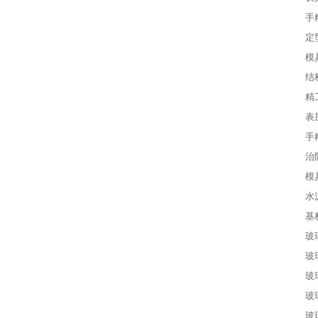
手
定
模
结
精
表
手
治
模
水
基
玻
玻
玻
玻
玻