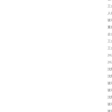
工
人
玻
重
企
工
工
2
2
沈
沈
玻
玻
沈
玻
玻