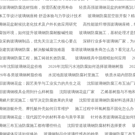
业玻璃钢防腐选材指南，按需匹配使用寿命
轻质高强玻璃钢花盆的材料配比
体工学设计玻璃钢座椅 舒适体验与力学设计技术
玻璃钢防腐层空鼓开裂？精
璃钢花盆耐候抗老化技术及户外长效应用研究
高性能玻纤增强玻璃钢座椅，
腐蚀环境，如何提升玻璃钢防腐耐酸碱性能
玻璃钢防腐施工，基材处理才是
业采购玻璃钢制品，优先关注这三大核心要点
深耕行业多年玻璃钢厂家，为
业建筑玻璃钢防腐，解决酸碱腐蚀难题
靠谱玻璃钢服务商怎么选？看完这几
业玻璃钢防腐工程，施工铸就长效防腐。
玻璃钢模具中脱模蜡如何应用
026年沈阳玻璃钢花盆价格
2026年沈阳污水池防腐如何选择玻璃钢树脂
2
026年各类玻璃钢树脂价格
水泥地面玻璃钢防腐衬里施工
铁质水箱内部防
阳玻璃钢花盆：园艺美学与工业实力的共生之花
沈阳玻璃钢防腐三布五油厂
阳玻璃钢模具会用到什么样树脂
沈阳玻璃钢花盆厂家
乙烯基树脂与不饱
璃鳞片胶泥施工：细节决定防腐效果的关键
沈阳管道玻璃钢防腐材料选择及
璃钢游艇外壳、摩托艇外壳如何日常维护
施工过程中环氧树脂不固化怎么办
阳玻璃钢花盆：现代园艺中的材料革命与美学革新
针对各类玻璃钢花盆如何
璃钢三布五油防腐施工都有哪些特点
沈阳管道玻璃钢防腐材料选择要求
璃钢罐体应该如何修补
玻璃钢制品中玻璃纤维布的种类
玻璃钢防腐三布