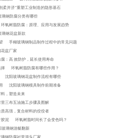
刚柔并济”重塑工业制造的隐形基石
年玻璃钢防腐分类有哪些
环氧树脂防腐：原理、应用与发展趋势
阳玻璃钢花盆新款
望
手糊玻璃钢制品制作过程中的常见问题
钢花盆厂家
防腐：高 效防护，延长使用寿命
选择
环氧树脂防腐有哪些作用？
沈阳玻璃钢花盆制作流程有哪些
用
沈阳玻璃钢模具制作前期准备
材料，塑造未来
衬里三布五油施工步骤及图解
轻质高强，复合材料的佼佼者
片胶泥
环氧树脂时间长了会变色吗？
阳玻璃钢游艇翻新
玻璃钢防腐衬里源头厂家